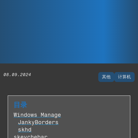
08.09.2024
其他
计算机
目录
Windows Manage
JankyBorders
skhd
skeychebar