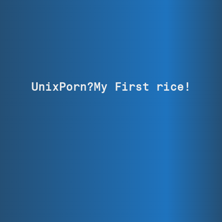
UnixPorn?My First rice!