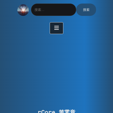
搜
索：
rCore 第零章