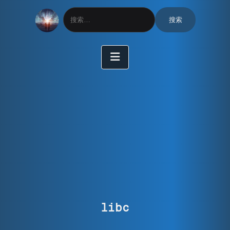
搜
索：
libc